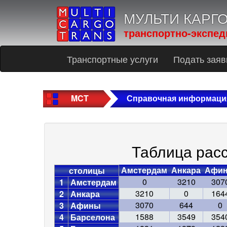
МУЛЬТИ КАРГ
транспортно-экспед
Транспортные услуги
Подать заяв
MCT
Справочная информаци
Таблица рас
Амстердам
Анкара
Афи
столицы
0
3210
307
1
Амстердам
3210
0
164
2
Анкара
3070
644
0
3
Афины
1588
3549
354
4
Барселона