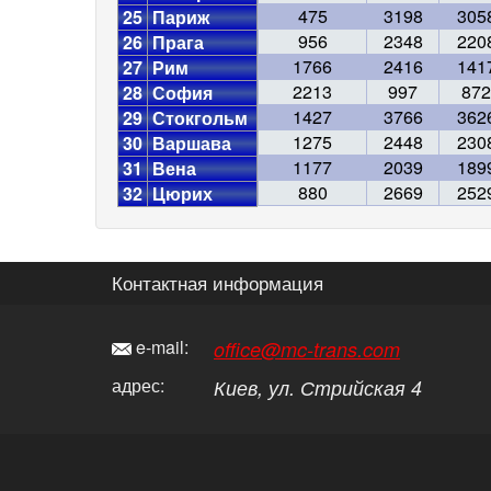
475
3198
305
25
Париж
956
2348
220
26
Прага
1766
2416
141
27
Рим
2213
997
872
28
София
1427
3766
362
29
Стокгольм
1275
2448
230
30
Варшава
1177
2039
189
31
Вена
880
2669
252
32
Цюрих
Контактная информация
e-mail:
office@mc-trans.com
адрес:
Киев
, ул.
Стрийская 4