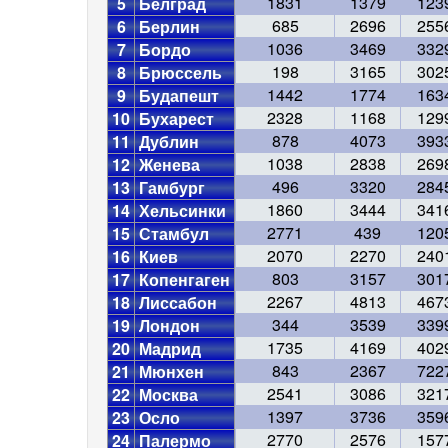
1831
1379
123
5
Белград
685
2696
255
6
Берлин
1036
3469
332
7
Бордо
198
3165
302
8
Брюссель
1442
1774
163
9
Будапешт
2328
1168
129
10
Бухарест
878
4073
393
11
Дублин
1038
2838
269
12
Женева
496
3320
284
13
Гамбург
1860
3444
341
14
Хельсинки
2771
439
120
15
Стамбул
2070
2270
240
16
Киев
803
3157
301
17
Копенгаген
2267
4813
467
18
Лиссабон
344
3539
339
19
Лондон
1735
4169
402
20
Мадрид
843
2367
722
21
Мюнхен
2541
3086
321
22
Москва
1397
3736
359
23
Осло
2770
2576
157
24
Палермо