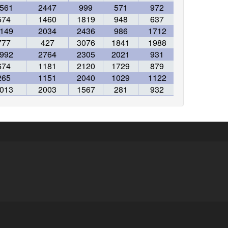
561
2447
999
571
972
2263
574
1460
1819
948
637
1739
149
2034
2436
986
1712
3003
777
427
3076
1841
1988
2559
992
2764
2305
2021
931
360
674
1181
2120
1729
879
1108
265
1151
2040
1029
1122
1787
013
2003
1567
281
932
2223