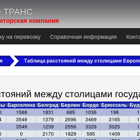
О ТРАНС
иторская компания
ку на перевозку
Справочная информация
Конт
я
Таблица расстояний между столицами Евро
стояний между столицами госуд
ны
Барселона
Белград
Берлин
Бордо
Брюссель
Буд
0
1588
1831
685
1036
198
1
4
3549
1379
2696
3469
3165
1
3549
1239
2556
3329
3025
1
0
0
2170
1829
595
1409
2