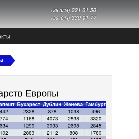
221 01 50
+38 (044)
339 91 77
+38 (044)
акты
пы
арств Европы
апешт
Бухарест
Дублин
Женева
Гамбург
Хельсинки
442
2328
878
1038
496
1860
774
1168
4073
2838
3320
3444
634
1299
3933
2698
2845
3416
102
2883
2112
808
1780
3071