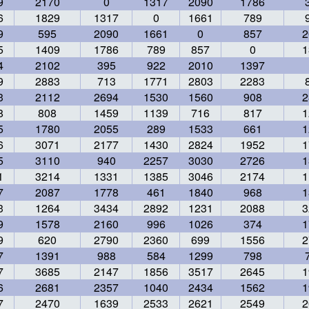
9
2170
0
1317
2090
1786
6
1829
1317
0
1661
789
9
595
2090
1661
0
857
2
5
1409
1786
789
857
0
1
4
2102
395
922
2010
1397
9
2883
713
1771
2803
2283
3
2112
2694
1530
1560
908
2
8
808
1459
1139
716
817
1
5
1780
2055
289
1533
661
1
6
3071
2177
1430
2824
1952
1
5
3110
940
2257
3030
2726
1
1
3214
1331
1385
3046
2174
1
7
2087
1778
461
1840
968
1
3
1264
3434
2892
1231
2088
3
9
1578
2160
996
1026
374
1
9
620
2790
2360
699
1556
2
7
1391
988
584
1299
798
7
3685
2147
1856
3517
2645
1
6
2681
2357
1040
2434
1562
1
7
2470
1639
2533
2621
2549
2