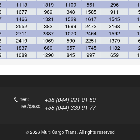
8
1113
1819
1100
561
296
1
8
1677
969
348
1585
911
7
1466
1321
1529
1617
1545
1
2552
382
1699
2472
2168
6
2711
2387
1070
2464
1592
1
8
2419
1069
590
2251
1379
9
1837
660
657
1745
1132
9
1089
1290
845
997
659
1
тел:
+38 (044) 221 01 50
тел/факс:
+38 (044) 339 91 77
© 2026 Multi Cargo Trans,
All rights reserved