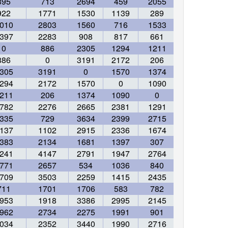
395
713
2694
459
2055
2177
922
1771
1530
1139
289
1430
010
2803
1560
716
1533
2824
397
2283
908
817
661
1952
0
886
2305
1294
1211
1782
886
0
3191
2172
206
2276
305
3191
0
1570
1374
2665
294
2172
1570
0
1090
2381
211
206
1374
1090
0
1291
782
2276
2665
2381
1291
0
335
729
3634
2399
2715
3005
137
1102
2915
2336
1674
1620
383
2134
1681
1397
307
984
241
4147
2791
1947
2764
4055
771
2657
534
1036
840
2131
709
3503
2259
1415
2435
3523
711
1701
1706
583
782
2078
953
1918
3386
2995
2145
1141
962
2734
2275
1991
901
914
034
2352
3440
1990
2716
4007